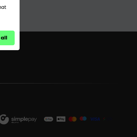
hat
all