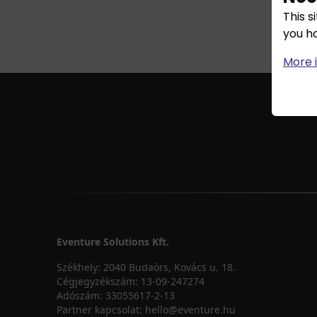
This s
you h
More 
Eventure Solutions Kft.
Székhely:
2040 Budaörs, Kovács u. 18.
Cégjegyzékszám:
13-09-247274
Adószám:
33055617-2-13
Partner kapcsolat:
hello@eventure.hu